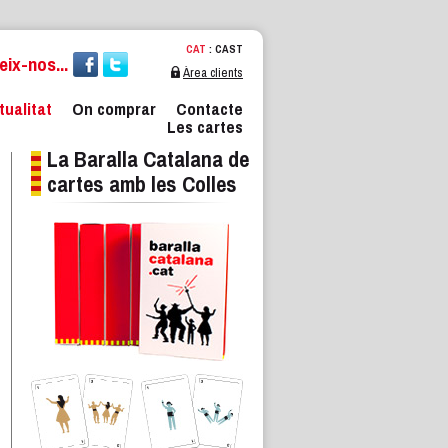
CAT
:
CAST
ix-nos...
Àrea clients
tualitat
On comprar
Contacte
Les cartes
La Baralla Catalana de
cartes amb les Colles