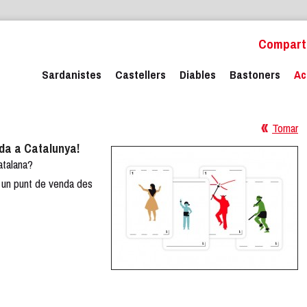
Comparte
Sardanistes
Castellers
Diables
Bastoners
Ac
Tornar
da a Catalunya!
atalana?
za un punt de venda des