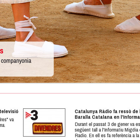
televisió
Catalunya Ràdio fa ressò de 
Baralla Catalana en l'Informa
res" va
Durant el passat 3 de gener va es
na.
següent tall a l'Informatiu Migdia
Radio. En ell es fa referència a la