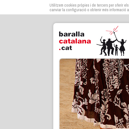
Utilitzem cookies pròpies i de tercers per oferir els
canviar la configuració o obtenir més informació a