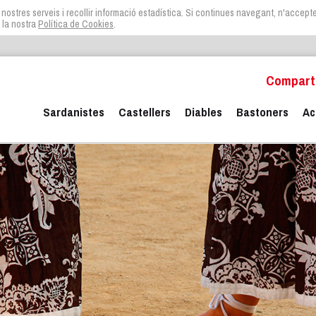
 nostres serveis i recollir informació estadística. Si continues navegant, n'acceptes 
 la nostra
Política de Cookies
.
Comparte
Sardanistes
Castellers
Diables
Bastoners
Ac