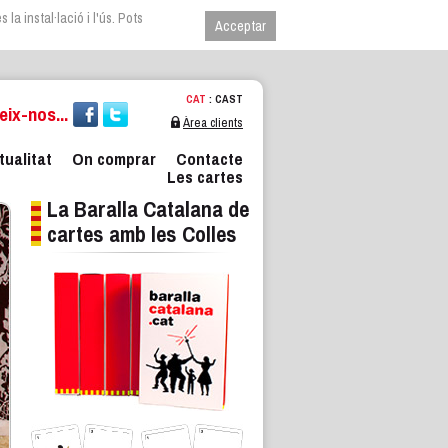
la instal·lació i l'ús. Pots
CAT
:
CAST
ix-nos...
Àrea clients
tualitat
On comprar
Contacte
Les cartes
La Baralla Catalana de
cartes amb les Colles