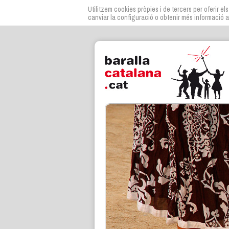
Utilitzem cookies pròpies i de tercers per oferir els
canviar la configuració o obtenir més informació a