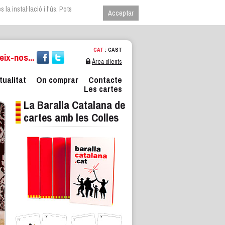
la instal·lació i l'ús. Pots
CAT
:
CAST
ix-nos...
Àrea clients
tualitat
On comprar
Contacte
Les cartes
La Baralla Catalana de
cartes amb les Colles