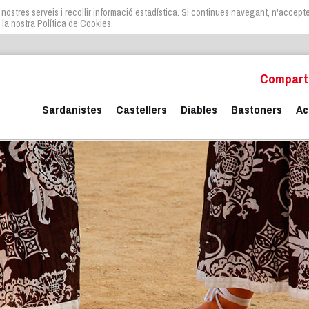
 nostres serveis i recollir informació estadística. Si continues navegant, n'acceptes 
 la nostra
Política de Cookies
.
Comparte
Sardanistes
Castellers
Diables
Bastoners
Ac